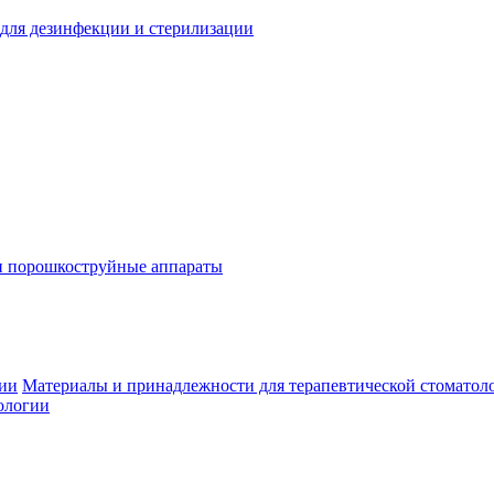
для дезинфекции и стерилизации
и порошкоструйные аппараты
гии
Материалы и принадлежности для терапевтической стоматол
ологии