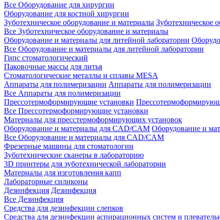
Все Оборудование для хирургии
Оборудование для костной хирургии
Зуботехническое оборудование и материалы
Зуботехническое 
Все Зуботехническое оборудование и материалы
Оборудование и материалы для литейной лаборатории
Оборудо
Все Оборудование и материалы для литейной лаборатории
Гипс стоматологический
Паковочные массы для литья
Стоматологические металлы и сплавы MESA
Аппараты для полимеризации
Аппараты для полимеризации
Все Аппараты для полимеризации
Прессотермоформирующие установки
Прессотермоформирующ
Все Прессотермоформирующие установки
Материалы для пресстермоформирующих установок
Оборудование и материалы для CAD/CAM
Оборудование и м
Все Оборудование и материалы для CAD/CAM
Фрезерные машины для стоматологии
Зуботехнические сканеры в лабораторию
3D принтеры для зуботехнической лаборатории
Материалы для изготовления капп
Лабораторные силиконы
Дезинфекция
Дезинфекция
Все Дезинфекция
Средства для дезинфекции слепков
Средства для дезинфекции аспирационных систем и плеватель