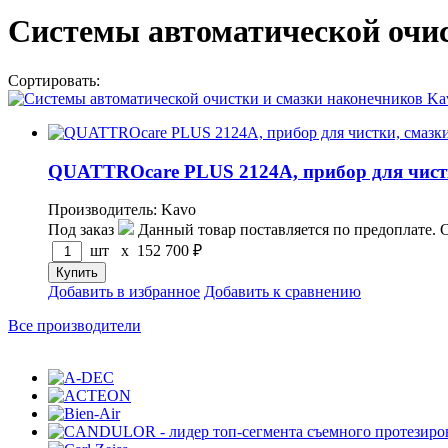
Системы автоматической очис
Сортировать:
по популярности
по цене
по названию
QUATTROcare PLUS 2124А, прибор для чистк
Производитель: Kavo
Под заказ
Данный товар поставляется по предоплате. 
шт x
152 700
₽
Добавить в избранное
Добавить к сравнению
Все производители