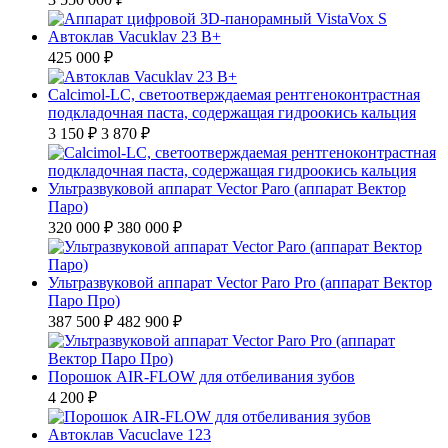
Автоклав Vacuklav 23 B+
425 000 ₽
Calcimol-LC, светоотверждаемая рентгеноконтрастная
подкладочная паста, содержащая гидроокись кальция
3 150 ₽
3 870 ₽
Ультразвуковой аппарат Vector Paro (аппарат Вектор
Паро)
320 000 ₽
380 000 ₽
Ультразвуковой аппарат Vector Paro Pro (аппарат Вектор
Паро Про)
387 500 ₽
482 900 ₽
Порошок AIR-FLOW для отбеливания зубов
4 200 ₽
Автоклав Vacuclave 123