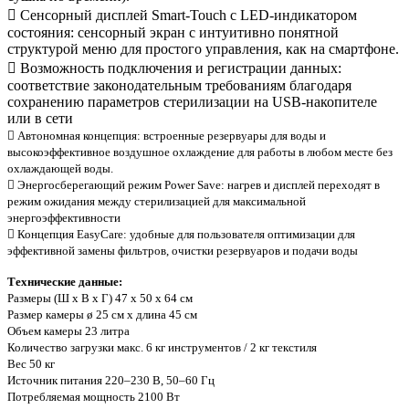
 Сенсорный дисплей Smart-Touch с LED-индикатором
состояния: сенсорный экран с интуитивно понятной
структурой меню для простого управления, как на смартфоне.
 Возможность подключения и регистрации данных:
соответствие законодательным требованиям благодаря
сохранению параметров стерилизации на USB-накопителе
или в сети
 Автономная концепция: встроенные резервуары для воды и
высокоэффективное воздушное охлаждение для работы в любом месте без
охлаждающей воды.
 Энергосберегающий режим Power Save: нагрев и дисплей переходят в
режим ожидания между стерилизацией для максимальной
энергоэффективности
 Концепция EasyCare: удобные для пользователя оптимизации для
эффективной замены фильтров, очистки резервуаров и подачи воды
Технические данные:
Размеры (Ш x В x Г) 47 x 50 x 64 см
Размер камеры ø 25 см x длина 45 см
Объем камеры 23 литра
Количество загрузки макс. 6 кг инструментов / 2 кг текстиля
Вес 50 кг
Источник питания 220–230 В, 50–60 Гц
Потребляемая мощность 2100 Вт