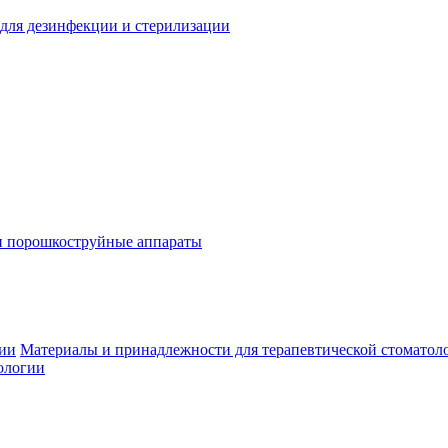
для дезинфекции и стерилизации
и порошкоструйные аппараты
гии
Материалы и принадлежности для терапевтической стоматол
ологии