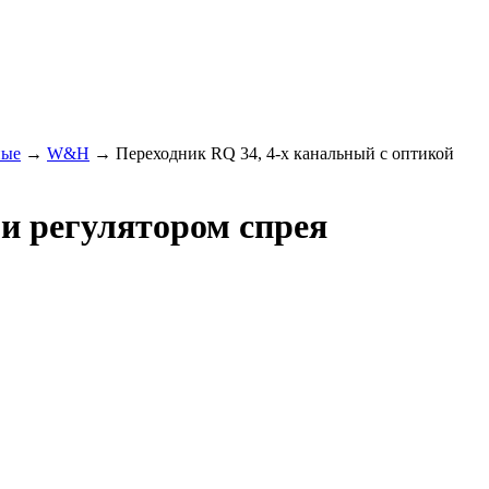
ные
→
W&H
→
Переходник RQ 34, 4-х канальный с оптикой
и регулятором спрея