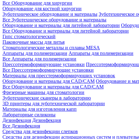
Все Оборудование для хирургии
Оборудование для костной хирургии
Зуботехническое оборудование и материалы
Зуботехническое 
Все Зуботехническое оборудование и материалы
Оборудование и материалы для литейной лаборатории
Оборудо
Все Оборудование и материалы для литейной лаборатории
Гипс стоматологический
Паковочные массы для литья
Стоматологические металлы и сплавы MESA
Аппараты для полимеризации
Аппараты для полимеризации
Все Аппараты для полимеризации
Прессотермоформирующие установки
Прессотермоформирующ
Все Прессотермоформирующие установки
Материалы для пресстермоформирующих установок
Оборудование и материалы для CAD/CAM
Оборудование и м
Все Оборудование и материалы для CAD/CAM
Фрезерные машины для стоматологии
Зуботехнические сканеры в лабораторию
3D принтеры для зуботехнической лаборатории
Материалы для изготовления капп
Лабораторные силиконы
Дезинфекция
Дезинфекция
Все Дезинфекция
Средства для дезинфекции слепков
Средства для дезинфекции аспирационных систем и плеватель